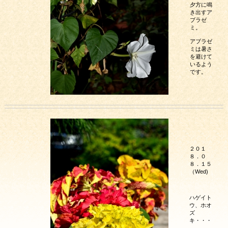
夕方に鳴
き出すア
ブラゼ
ミ。
アブラゼ
ミは暑さ
を避けて
いるよう
です。
２０１
８．０
８．１５
（Wed)
ハゲイト
ウ、ホオ
ズ
キ・・・