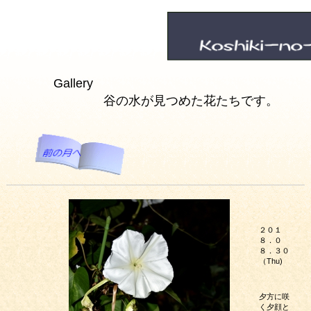
Gallery
谷の水が見つめた花たちです。
２０１
８．０
８．３０
（Thu)
夕方に咲
く夕顔と