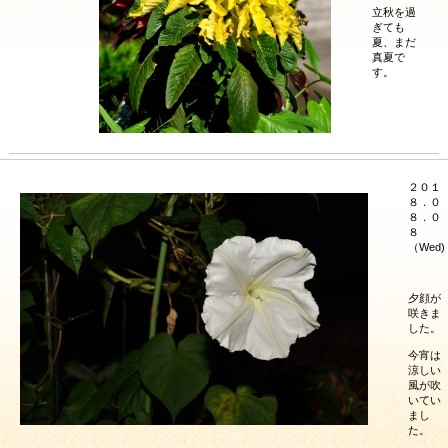
立秋を過
ぎても
夏、まだ
真夏で
す。
２０１
８．０
８．０
８
（Wed)
夕顔が
咲きま
した。
今宵は
涼しい
風が吹
いてい
まし
た。