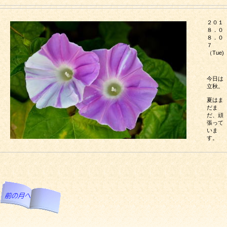
２０１
８．０
８．０
７
（Tue)
今日は
立秋。
夏はま
だま
だ、頑
張って
いま
す。